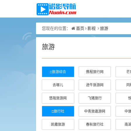
首页
影视
旅游
您现在的位置：
旅游
□旅游综合
携程旅行网
芒
去哪儿
途牛旅游网
同
悠哉旅游网
飞猪旅行
□旅行社
中青旅遨游网
中
凯撒旅游
春秋旅行社
南