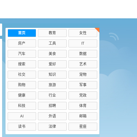
首页
教育
女性
房产
工具
IT
汽车
美食
数据
搜索
爱好
艺术
社交
知识
宠物
购物
旅游
军事
健康
行业
党政
科技
招聘
体育
AI
外语
邮箱
读书
法律
星座