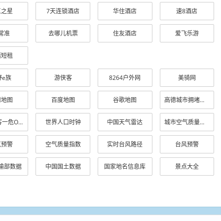
江之星
7天连锁酒店
华住酒店
速8酒店
常准
去哪儿机票
住友酒店
爱飞乐游
猪短租
野e族
游侠客
8264户外网
美骑网
德地图
百度地图
谷歌地图
高德城市拥堵排名
百度两客一危OD分析
世界人口时钟
中国天气雷达
城市空气质量排行
气预警
空气质量指数
实时台风路径
台风预警
输部数据
中国国土数据
国家地名信息库
景点大全