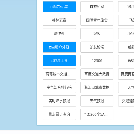
□酒店/机票
首旅如家
锦
格林豪泰
国际青年旅舍
飞
爱彼迎
缤客
小
□自助户外游
驴友论坛
越
□旅游工具
12306
高
高德城市交通健康
百度交通大数据
空气知音排行榜
聚汇网城市数据
天
实时降水预报
天气预报
交通运
景点票价查询
全国306个5A景区