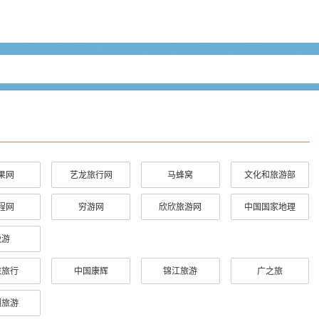
果网
艺龙旅行网
马蜂窝
文化和旅游部
程网
穷游网
欣欣旅游网
中国国家地理
悦游
旅旅行
中国康辉
锦江旅游
广之旅
湖旅游